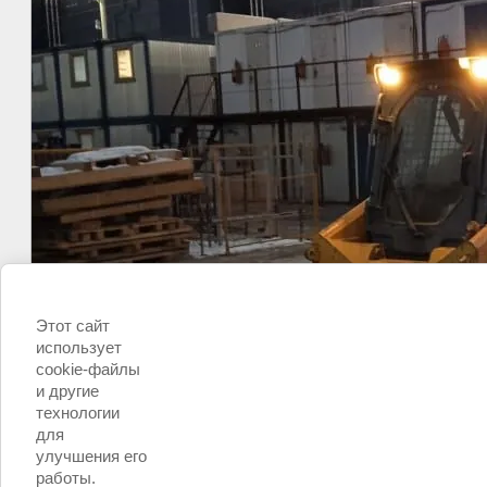
Этот сайт
использует
cookie-файлы
и другие
технологии
для
улучшения его
работы.